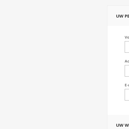
UW P
V
A
E-
UW W