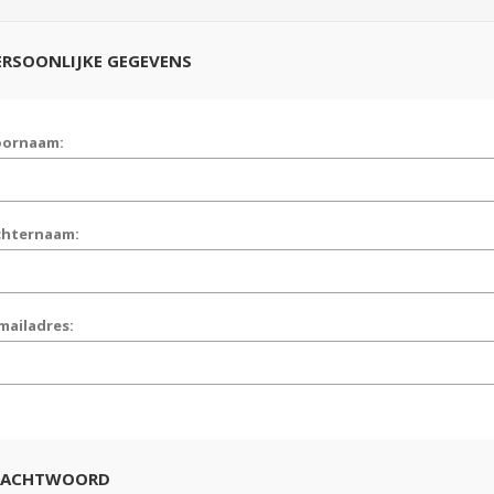
ERSOONLIJKE GEGEVENS
oornaam:
chternaam:
mailadres:
ACHTWOORD