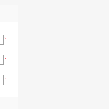
*
*
*